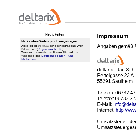
Neuigkeiten
Impressum
Marke ohne Widerspruch eingetragen
Angaben gemäß 
Absofort ist
deltarix
eine eingetragene Wort-
Bildmarke. (
Registerauskunft.
)
Weitere Informationen finden Sie auf der
Webseite des
Deutsches Patent- und
Markenamt
deltarix - Jan Sc
Pertelgasse 23 A
55291 Saulheim
Telefon: 06732 4
Telefax: 06732 2
E-Mail:
info@delta
Internet:
http://ww
Umsatzsteuer-Ide
Umsatzsteuerges