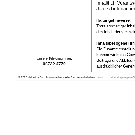
Inhaltlich Verant
Jan Schuhmacher 
Haftungshinweise:
Trotz sorgfältiger inh
den Inhalt der verlink
Inhaltsbezogene Hin
Die Zusammenstellung 
können wir keine Gewä
Unsere Telefonnummer:
Beiträge und Abbildun
06732 4779
ausdrücklicher Genehm
© 2026
deltarix
- Jan Schuhmacher / Alle Rechte vorbehalten.
deltarix ist eine eingetragene